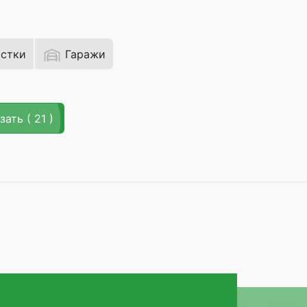
астки
Гаражи
зать
( 21 )