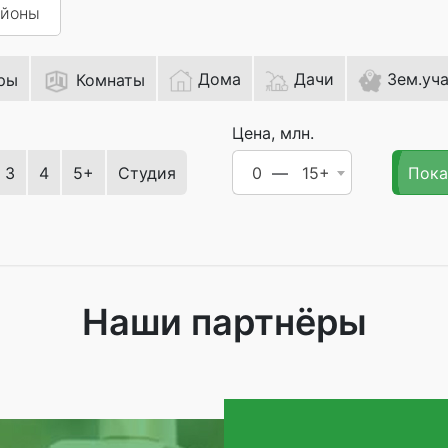
йоны
Дома
Дачи
Зем.уч
ры
Комнаты
Цена, млн.
Пока
3
4
5+
Студия
0
15+
Наши партнёры