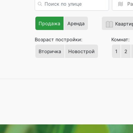
Ра
Продажа
Аренда
Кварти
Возраст постройки:
Комнат:
Вторичка
Новострой
1
2