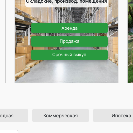
Складские, производ. помещения
Аренда
Продажа
Срочный выкуп
одная
Коммерческая
Ипотека