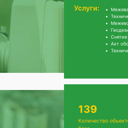
Услуги:
Межев
Технич
Межево
Геодез
Снятие
Акт об
Технич
139
Количество обьект