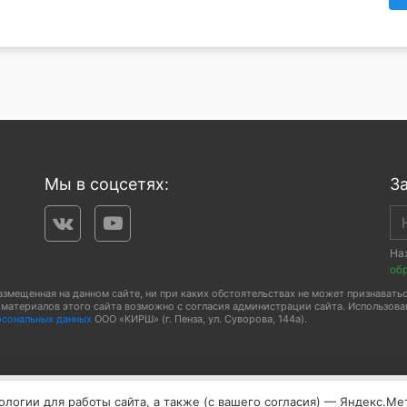
Мы в соцсетях:
З
На
об
мещенная на данном сайте, ни при каких обстоятельствах не может признаваться
материалов этого сайта возможно с согласия администрации сайта. Использован
рсональных данных
ООО «КИРШ» (г. Пенза, ул. Суворова, 144а).
логии для работы сайта, а также (с вашего согласия) — Яндекс.Ме