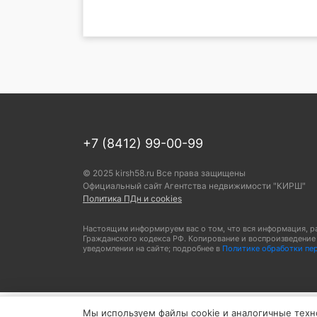
+7 (8412) 99-00-99
© 2025 kirsh58.ru Все права защищены
Официальный сайт Агентства недвижимости "КИРШ"
Политика ПДн и cookies
Настоящим информируем вас о том, что вся информация, раз
Гражданского кодекса РФ. Копирование и воспроизведение 
уведомлении на сайте; подробнее в
Политике обработки пе
Мы используем файлы cookie и аналогичные техно